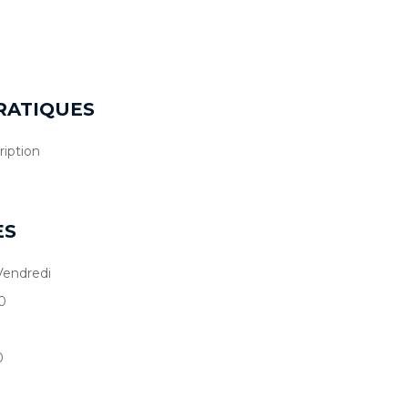
RATIQUES
ription
ES
Vendredi
0
0