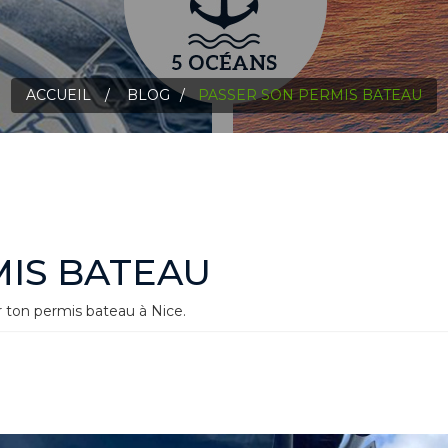
ACCUEIL
>
BLOG
>
PASSER SON PERMIS BATEAU
MIS BATEAU
 ton permis bateau à Nice.