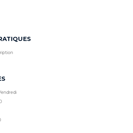
RATIQUES
ription
ES
Vendredi
0
0